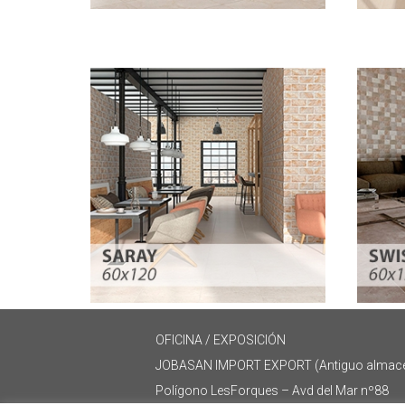
OFICINA / EXPOSICIÓN
JOBASAN IMPORT EXPORT (Antiguo almacé
Polígono LesForques – Avd del Mar nº88